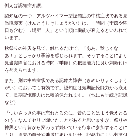
例えば認知症介護。
認知症の一つ、アルツハイマー型認知症の中核症状である見
当識障害（けんとうしきしょうがい）は、「時間（季節や曜
日も含む）→場所→人」という順に機能が衰えるといわれて
います。
秋祭りの神輿を見て、触れるだけで、「ああ、秋じゃな
あ！」としっかり季節を感じられます。そうすることにより
見当識障害における時間（季節）の把握能力に良い刺激付け
を与えられます。
また、別の中核症状である記銘力障害（きめいりょくしょう
がい）においても有効です。認知症は短期記憶能力から衰え
て、長期記憶能力は比較的保たれます。（他にも手続き記憶
など）
「ついさっきの事は忘れとるのに、昔のことはよう覚えとる
のう」なんてセリフ聞いたことがあると思いますが、祭りや
神輿という昔から変わらず続いている行事に参加することに
より、過去の自分や地域に思いをはせ、記銘力によい刺激付