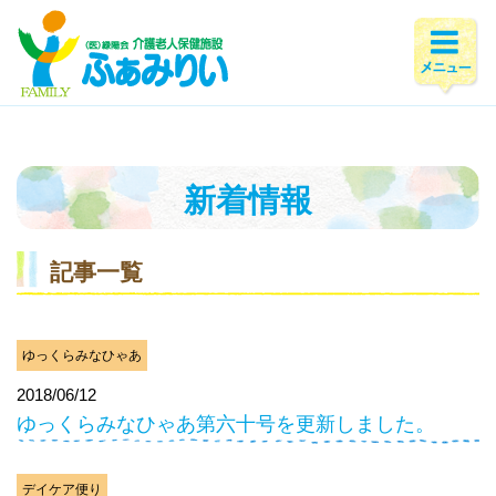
ホーム
>
新着情報
>
2018年
>
6月
新着情報
記事一覧
ゆっくらみなひゃあ
2018/06/12
ゆっくらみなひゃあ第六十号を更新しました。
デイケア便り