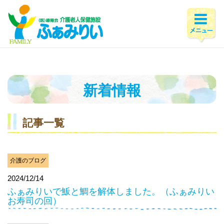
ホーム
>
新着情報
>
2024年
>
12月
新着情報
記事一覧
介護のブログ
2024/12/14
ふぁみりいで魬と鯛を解体しました。（ふぁみりい
お寿司の回）